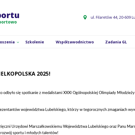
ci
Spotkanie z medalistami OOM Wielkopolska 2025!
portu
ul. Filaretów 44, 20-609 L
sportowo
łoszenia
Szkolenie
Współzawodnictwo
Zadania GL
ELKOPOLSKA 2025!
 odbyło się spotkanie z medalistami XXXI Ogólnopolskiej Olimpiady Młodzieży 
rezentantów województwa Lubelskiego, którzy w tegorocznych zmaganiach wywa
dzięczni Urzędowi Marszałkowskiemu Województwa Lubelskiego oraz Panu Mar
 rozwój sportu i młodych talentów!