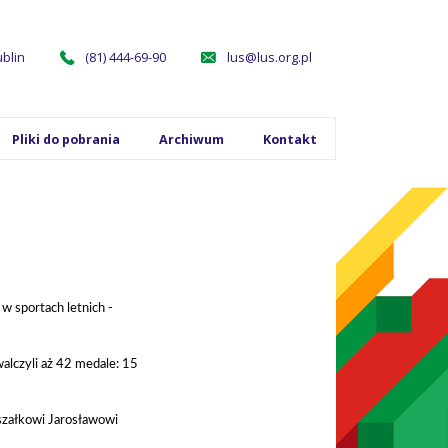
ublin
(81) 444-69-90
lus@lus.org.pl
Pliki do pobrania
Archiwum
Kontakt
w sportach letnich -
lczyli aż 42 medale: 15
szałkowi Jarosławowi