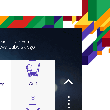
kich objętych
twa Lubelskiego
wy
Golf