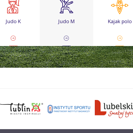
Judo K
Judo M
Kajak polo
rate kyokushin
Karate tradycyjne
Karting
Koszykówka
Lekka atletyka
Łucznictwo