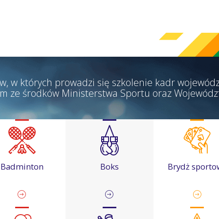
w, w których prowadzi się szkolenie kadr wojewódz
m ze środków Ministerstwa Sportu oraz Wojewódz
Badminton
Boks
Brydż sporto