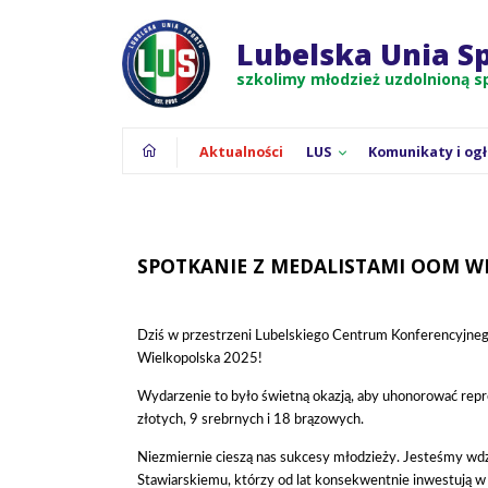
Strona główna
Aktualnie znajdujesz się na:
Aktualnoś
Lubelska Unia S
szkolimy młodzież uzdolnioną 
Aktualności
LUS
Komunikaty i og
SPOTKANIE Z MEDALISTAMI OOM WI
Dziś w przestrzeni Lubelskiego Centrum Konferencyjnego
Wielkopolska 2025!
Wydarzenie to było świetną okazją, aby uhonorować rep
złotych, 9 srebrnych i 18 brązowych.
Niezmiernie cieszą nas sukcesy młodzieży. Jesteśmy w
Żeglarstwo
Stawiarskiemu, którzy od lat konsekwentnie inwestują w