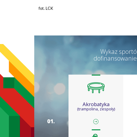
fot. LCK
Wykaz sportó
dofinansowanie
Akrobatyka
(trampolina, zespoły)
0
1
.