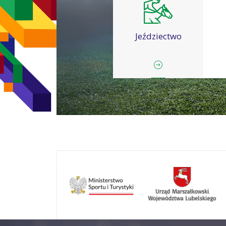
Jeździectwo
Kajakarstwo
Ka
slalomowe
Kolarstwo