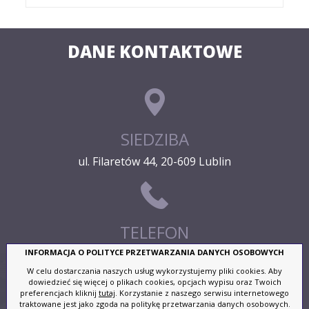
DANE KONTAKTOWE
SIEDZIBA
ul. Filaretów 44, 20-609 Lublin
TELEFON
(81) 444-69-90
INFORMACJA O POLITYCE PRZETWARZANIA DANYCH OSOBOWYCH
W celu dostarczania naszych usług wykorzystujemy pliki cookies. Aby
dowiedzieć się więcej o plikach cookies, opcjach wypisu oraz Twoich
preferencjach kliknij
tutaj
. Korzystanie z naszego serwisu internetowego
traktowane jest jako zgoda na politykę przetwarzania danych osobowych.