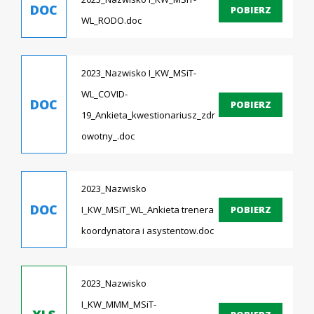
DOC
POBIERZ
WL_RODO.doc
2023_Nazwisko I_KW_MSiT-
WL_COVID-
DOC
POBIERZ
19_Ankieta_kwestionariusz_zdr
owotny_.doc
2023_Nazwisko
DOC
POBIERZ
I_KW_MSiT_WL_Ankieta trenera
koordynatora i asystentow.doc
2023_Nazwisko
I_KW_MMM_MSiT-