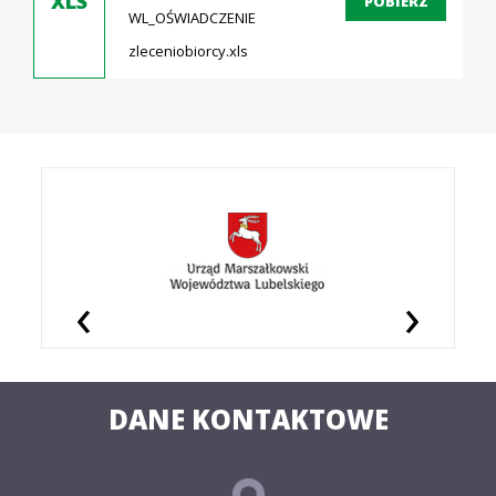
XLS
POBIERZ
WL_OŚWIADCZENIE
zleceniobiorcy.xls
‹
›
DANE KONTAKTOWE