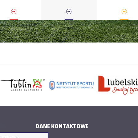
rate kyokushin
Karate tradycyjne
Karting
Koszykówka
Lekka atletyka
Łucznictwo
DANE KONTAKTOWE