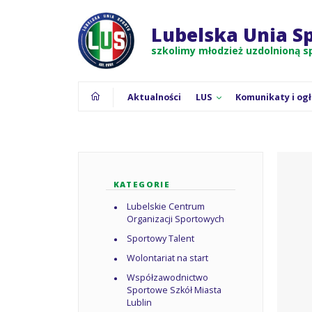
Strona główna
Aktualnie znajdujesz się na:
Zadania 
Lubelska Unia S
szkolimy młodzież uzdolnioną 
Aktualności
LUS
Komunikaty i og
KATEGORIE
Lubelskie Centrum
Organizacji Sportowych
Sportowy Talent
Wolontariat na start
Współzawodnictwo
Sportowe Szkół Miasta
Lublin