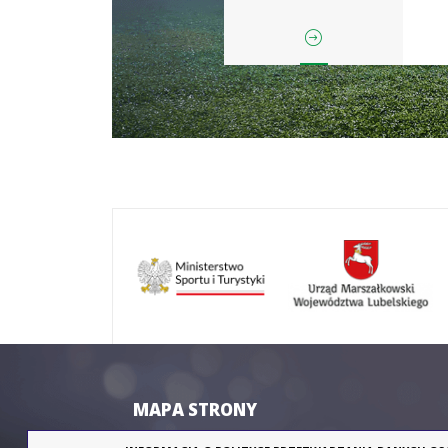
Kajakarstwo
Ka
slalomowe
Kolarstwo
MAPA STRONY