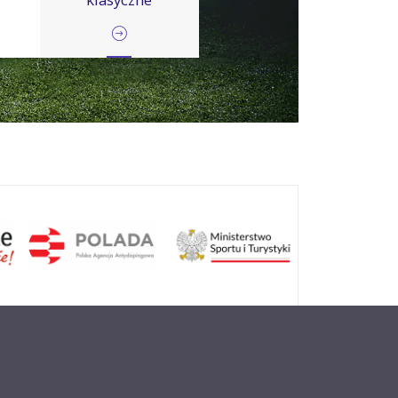
Kickboxing
Narciarstwo
klasyczne