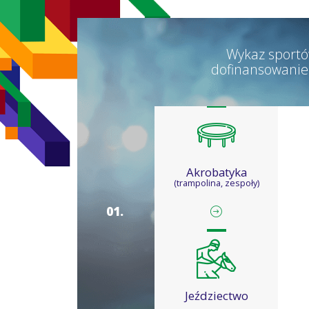
Wykaz sportó
dofinansowanie
Akrobatyka
(trampolina, zespoły)
0
1
.
Jeździectwo