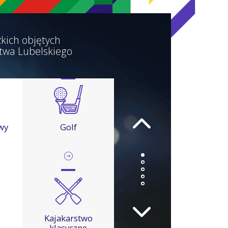
kich objętych
twa Lubelskiego
wy
Golf
Kajakarstwo
klasyczne