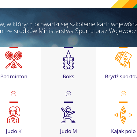
w, w których prowadzi się szkolenie kadr wojewódz
m ze środków Ministerstwa Sportu oraz Wojewódz
Badminton
Boks
Brydż sporto
Judo K
Judo M
Kajak polo