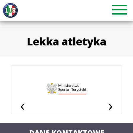
Lekka atletyka
‹
›
DANE KONTAKTOWE