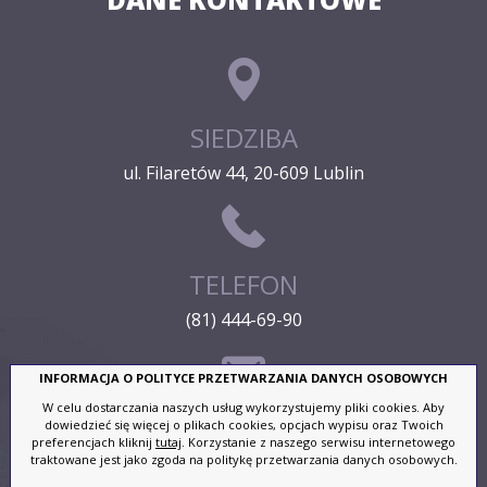
SIEDZIBA
ul. Filaretów 44, 20-609 Lublin
TELEFON
(81) 444-69-90
INFORMACJA O POLITYCE PRZETWARZANIA DANYCH OSOBOWYCH
W celu dostarczania naszych usług wykorzystujemy pliki cookies. Aby
ADRES E-MAIL
dowiedzieć się więcej o plikach cookies, opcjach wypisu oraz Twoich
preferencjach kliknij
tutaj
. Korzystanie z naszego serwisu internetowego
traktowane jest jako zgoda na politykę przetwarzania danych osobowych.
lus@lus.org.pl