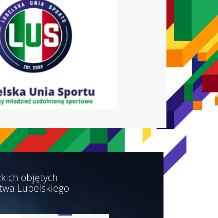
kich objętych
twa Lubelskiego