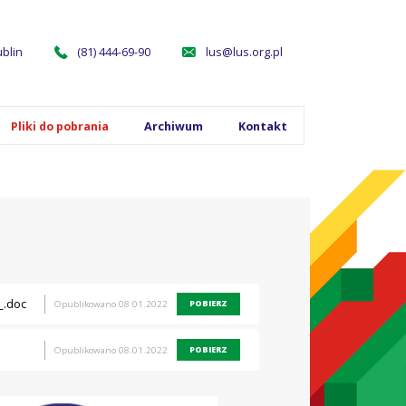
ublin
(81) 444-69-90
lus@lus.org.pl
Pliki do pobrania
Archiwum
Kontakt
.doc
POBIERZ
Opublikowano 08.01.2022
POBIERZ
Opublikowano 08.01.2022