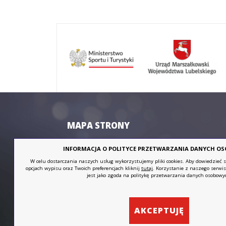
slalomowe
Kolarstwo
MAPA STRONY
INFORMACJA O POLITYCE PRZETWARZANIA DANYCH O
Strona główna
Współzawod
W celu dostarczania naszych usług wykorzystujemy pliki cookies. Aby dowiedzieć si
Aktualności
Zadania GL
opcjach wypisu oraz Twoich preferencjach kliknij
tutaj
. Korzystanie z naszego serwi
jest jako zgoda na politykę przetwarzania danych osobowy
Orientacja
LUS
Pliki do pob
sportowa
Komunikaty i ogłoszenia
Archiwum
Szkolenie
Kontakt
AKCEPTUJĘ