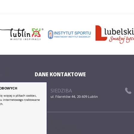
Koszykówka
Lekka atletyka
Łucznictwo
DANE KONTAKTOWE
SOBOWYCH
SIEDZIBA
nictwo
ę więcej o plikach cookies,
ul. Filaretów 44, 20-609 Lublin
su internetowego traktowane
ch.
Pięciobój
Piłka nożna
Piłka ręczn
rania
nowoczesny