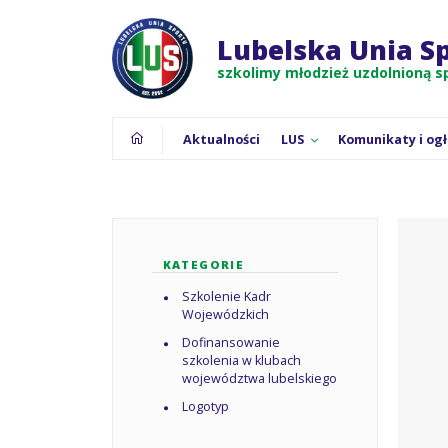
Strona główna
Aktualnie znajdujesz się na:
Pliki do 
Lubelska Unia S
szkolimy młodzież uzdolnioną 
Aktualności
LUS
Komunikaty i og
KATEGORIE
Szkolenie Kadr
Wojewódzkich
Dofinansowanie
szkolenia w klubach
województwa lubelskiego
Logotyp