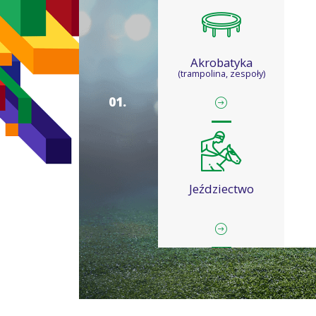
Akrobatyka
(trampolina, zespoły)
0
1
.
Jeździectwo
Kajakarstwo
Ka