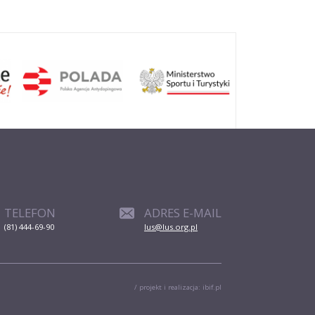
Narciarstwo
klasyczne
TELEFON
ADRES E-MAIL
(81) 444-69-90
lus@lus.org.pl
a
Piłka siatkowa
/ projekt i realizacja:
ibif.pl