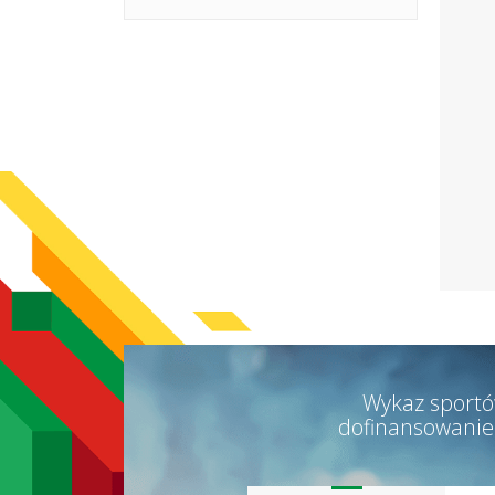
Żeglarstwo
Wykaz sportó
dofinansowanie