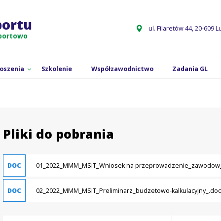
pobrania
portu
ul. Filaretów 44, 20-609 L
sportowo
łoszenia
Szkolenie
Współzawodnictwo
Zadania GL
Pliki do pobrania
DOC
01_2022_MMM_MSiT_Wniosek na przeprowadzenie_zawodow_
DOC
02_2022_MMM_MSiT_Preliminarz_budzetowo-kalkulacyjny_.doc