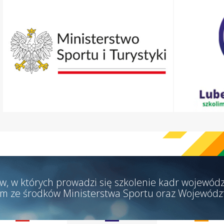
w, w których prowadzi się szkolenie kadr wojewódz
m ze środków Ministerstwa Sportu oraz Wojewódz