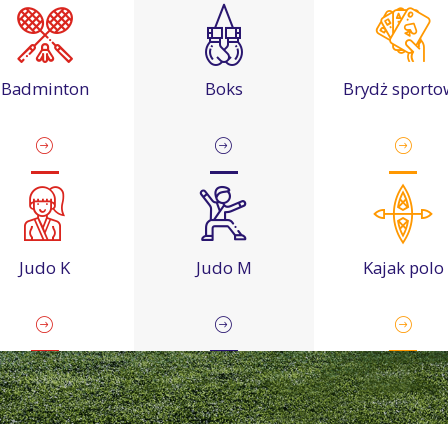
Badminton
Boks
Brydż sporto
Judo K
Judo M
Kajak polo
rate kyokushin
Karate tradycyjne
Karting